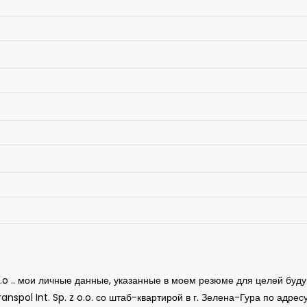
 o.o .. мои личные данные, указанные в моем резюме для целей буд
ol Int. Sp. z o.o. со штаб-квартирой в г. Зелена-Гура по адресу