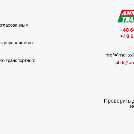
согласованным
+48 6
+48 6
ия управляемого
href="mailt
ого транспортного
.pl
dr@an
Проверить 
в