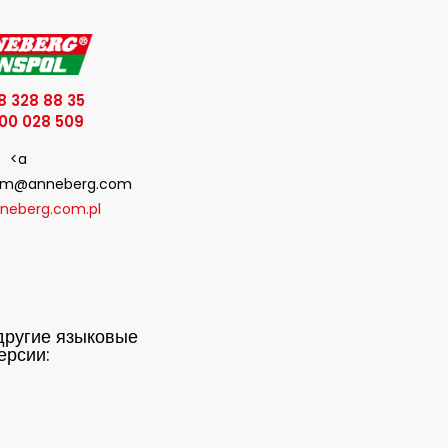
8 328 88 35
00 028 509
<a
o:lm@anneberg.com
neberg.com.pl
другие языковые
ерсии: