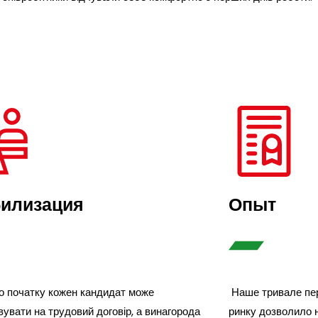
билизация
Опыт
о початку кожен кандидат може
Наше тривале пе
увати на трудовий договір, а винагорода
ринку дозволило н