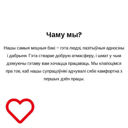
Чаму мы?
Нашы самыя моцныя бакі – гэта людзі, пазітыўныя адносіны
і дабрыня. Гэта стварае добрую атмасферу, і шмат у чым
дзякуючы гэтаму вам хочацца працаваць. Мы клапоцімся
пра тое, каб нашы супрацоўнікі адчувалі сябе камфортна з
першых дзён працы.