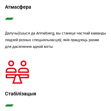
Атмасфера
Далучыўшыся да Anneberg, вы станеце часткай каманды
людзей розных спецыяльнасцяў, якія працуюць разам
для дасягнення адной мэты.
Стабілізацыя