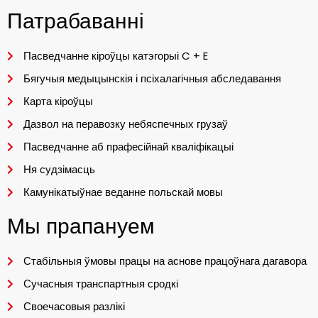
Патрабаванні
Пасведчанне кіроўцы катэгорыі C + E
Бягучыя медыцынскія і псіхалагічныя абследавання
Карта кіроўцы
Дазвол на перавозку небяспечных грузаў
Пасведчанне аб прафесійнай кваліфікацыі
Ня судзімасць
Камунікатыўнае веданне польскай мовы
Мы прапануем
Стабільныя ўмовы працы на аснове працоўнага дагавора
Сучасныя транспартныя сродкі
Своечасовыя разлікі