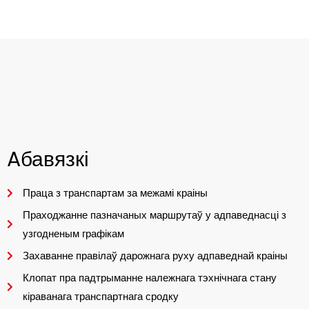
Aбавязкі
Праца з транспартам за межамі краіны
Праходжанне пазначаных маршрутаў у адпаведнасці з
узгодненым графікам
Захаванне правілаў дарожнага руху адпаведнай краіны
Клопат пра падтрыманне належнага тэхнічнага стану
кіраванага транспартнага сродку