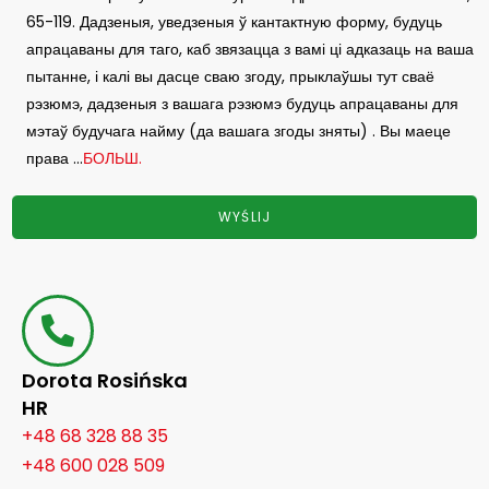
65-119. Дадзеныя, уведзеныя ў кантактную форму, будуць
апрацаваны для таго, каб звязацца з вамі ці адказаць на ваша
пытанне, і калі вы дасце сваю згоду, прыклаўшы тут сваё
рэзюмэ, дадзеныя з вашага рэзюмэ будуць апрацаваны для
мэтаў будучага найму (да вашага згоды зняты) . Вы маеце
права ...
БОЛЬШ.
Dorota Rosińska
HR
+48 68 328 88 35
+48 600 028 509