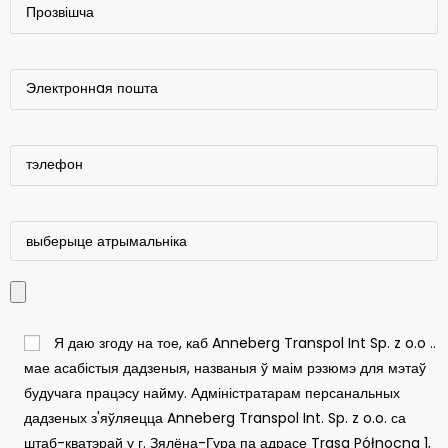
Я даю згоду на тое, каб Anneberg Transpol Int Sp. z o.o ..
мае асабістыя дадзеныя, названыя ў маім рэзюмэ для мэтаў
будучага працэсу найму. Адміністратарам персанальных
дадзеных з'яўляецца Anneberg Transpol Int. Sp. z o.o. са
штаб-кватэрай у г. Зялёна-Гура па адрасе Trasa Północna 1,