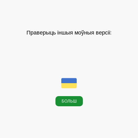
Праверыць іншыя моўныя версіі:
БОЛЬШ