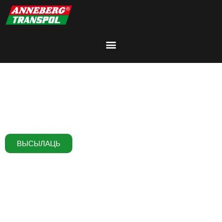
Кіроўца ў міжнародным транспарце
ВЫСЫЛАЦЬ