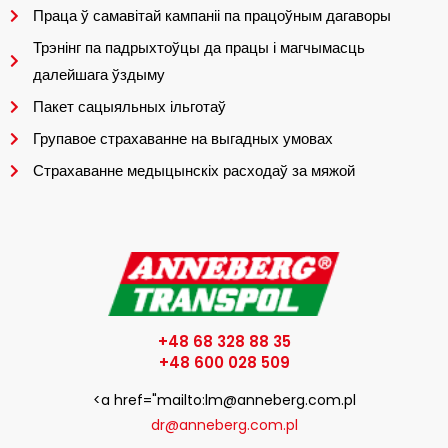
Праца ў самавітай кампаніі па працоўным дагаворы
Трэнінг па падрыхтоўцы да працы і магчымасць
далейшага ўздыму
Пакет сацыяльных ільготаў
Групавое страхаванне на выгадных умовах
Страхаванне медыцынскіх расходаў за мяжой
+48 68 328 88 35
+48 600 028 509
<a href="mailto:lm@anneberg.com.pl
dr@anneberg.com.pl