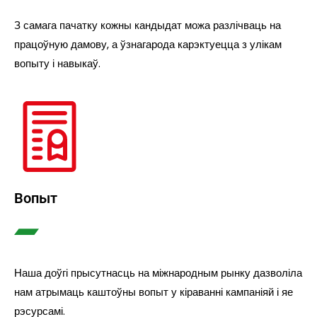
З самага пачатку кожны кандыдат можа разлічваць на
працоўную дамову, а ўзнагарода карэктуецца з улікам
вопыту і навыкаў.
Вопыт
Наша доўгі прысутнасць на міжнародным рынку дазволіла
нам атрымаць каштоўны вопыт у кіраванні кампаніяй і яе
рэсурсамі.